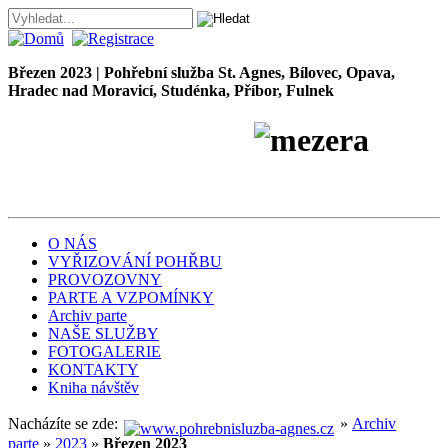
Březen 2023 | Pohřební služba St. Agnes, Bílovec, Opava,
Hradec nad Moravicí, Studénka, Příbor, Fulnek
Pohřební služba
Petr
Škrobánek
O NÁS
VYŘIZOVÁNÍ POHŘBU
PROVOZOVNY
PARTE A VZPOMÍNKY
Archiv parte
NAŠE SLUŽBY
FOTOGALERIE
KONTAKTY
Kniha návštěv
Nacházíte se zde:
»
Archiv
parte
»
2023
»
Březen 2023