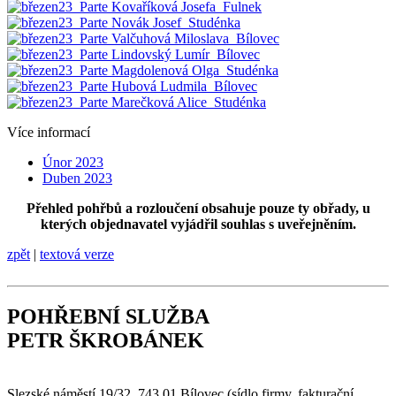
Více informací
Únor 2023
Duben 2023
Přehled pohřbů a rozloučení obsahuje pouze ty obřady, u
kterých objednavatel vyjádřil souhlas s uveřejněním.
zpět
|
textová verze
POHŘEBNÍ SLUŽBA
PETR ŠKROBÁNEK
Slezské náměstí 19/32, 743 01 Bílovec (sídlo firmy, fakturační