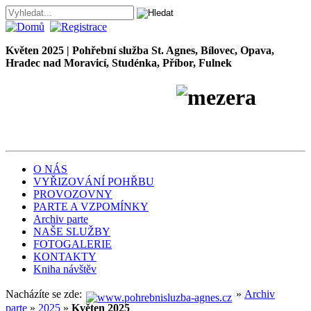
Květen 2025 | Pohřební služba St. Agnes, Bílovec, Opava,
Hradec nad Moravicí, Studénka, Příbor, Fulnek
Pohřební služba
Petr
Škrobánek
O NÁS
VYŘIZOVÁNÍ POHŘBU
PROVOZOVNY
PARTE A VZPOMÍNKY
Archiv parte
NAŠE SLUŽBY
FOTOGALERIE
KONTAKTY
Kniha návštěv
Nacházíte se zde:
»
Archiv
parte
»
2025
»
Květen 2025