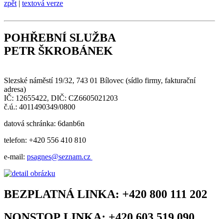
zpět
|
textová verze
POHŘEBNÍ SLUŽBA
PETR ŠKROBÁNEK
Slezské náměstí 19/32, 743 01 Bílovec (sídlo firmy, fakturační
adresa)
IČ: 12655422, DIČ: CZ6605021203
č.ú.: 4011490349/0800
datová schránka: 6danb6n
telefon: +420 556 410 810
e-mail:
psagnes@seznam.cz
BEZPLATNÁ LINKA:
+420 800 111 202
NONSTOP LINKA:
+420 603 519 090