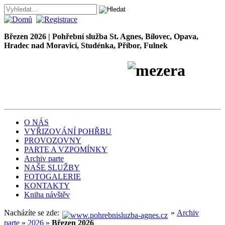
Březen 2026 | Pohřební služba St. Agnes, Bílovec, Opava,
Hradec nad Moravicí, Studénka, Příbor, Fulnek
Pohřební služba
Petr
Škrobánek
O NÁS
VYŘIZOVÁNÍ POHŘBU
PROVOZOVNY
PARTE A VZPOMÍNKY
Archiv parte
NAŠE SLUŽBY
FOTOGALERIE
KONTAKTY
Kniha návštěv
Nacházíte se zde:
»
Archiv
parte
»
2026
»
Březen 2026